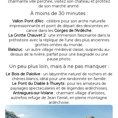
charmante ville perchée, visitez son château et profitez
de son marché animé.
À moins de 30 minutes :
Vallon Pont d'Arc
: célèbre pour son arche naturelle
impressionnante et point de départ des descentes en
canoë dans les
Gorges de l'Ardèche
.
La Grotte Chauvet 2
: une immersion fascinante dans la
préhistoire avec la réplique de l'une des plus anciennes
grottes ornées du monde.
Balazuc
: un autre village médiéval classé, suspendu au-
dessus de la rivière, parfait pour une baignade ou une
pause photo.
Un peu plus loin, mais à ne pas manquer :
Le Bois de Païolive
: un labyrinthe naturel de rochers et de
chênes blancs, idéal pour une randonnée en famille.
Le Pont du Diable à Thueyts
: pour les amateurs de
paysages spectaculaires et de légendes ardéchoises.
Antraigues-sur-Volane
: charmant village d'artistes,
autrefois refuge de Jean Ferrat, en pleine montagne
ardéchoise.