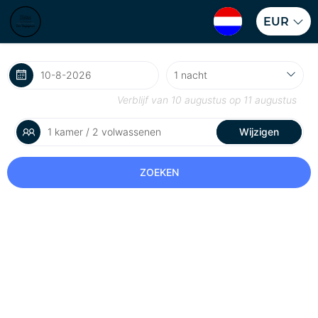
EUR
Verblijf van
10 augustus
op
11 augustus
1 kamer / 2 volwassenen
Wijzigen