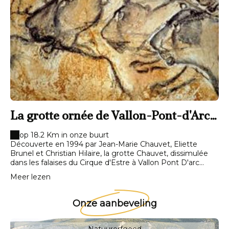
La grotte ornée de Vallon-Pont-d'Arc
(dite Grotte Chauvet)
op 18.2 Km in onze buurt
Découverte en 1994 par Jean-Marie Chauvet, Eliette
Brunel et Christian Hilaire, la grotte Chauvet, dissimulée
dans les falaises du Cirque d'Estre à Vallon Pont D'arc
(Ardèche) est une des plus vieilles grotte paléolithique
Meer lezen
ornée du monde. Inscrite sur la liste du patrimoine
mondial de l'Unesco depuis juin 2014, elle renferme des
décors remontant à l'Aurignacien, il y a près de 36 000 –
Onze aanbeveling
37 000 ans. N'étant pas ouverte au public pour des raisons
de conservation, une réplique à l'identique (La Caverne du
Pont d'Arc ) à ouvert ses portes à seulement 3 km du site