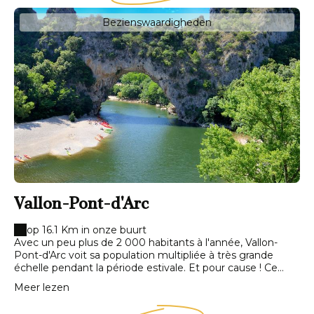
Bezienswaardigheden
Vallon-Pont-d'Arc
op 16.1 Km in onze buurt
Avec un peu plus de 2 000 habitants à l'année, Vallon-
Pont-d'Arc voit sa population multipliée à très grande
échelle pendant la période estivale. Et pour cause ! Ce
village ardéchois recèle en effet de nombreuses richesses
Meer lezen
naturelles, à commencer par l'emblématique arche du
Pont d'Arc , point de départ et passage obligé pour