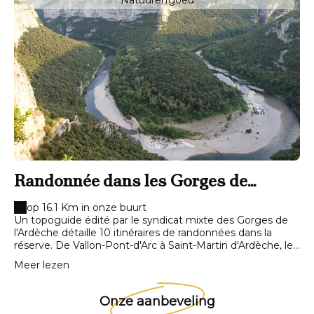
Natuurerfgoed
originale, reproduisant dans les moindres détails les reliefs
des murs, les peintures et les gravures. Une prouesse
possible grâce au concours de plasticiens ayant travaillé
avec minutie, usant de techniques et de pigments
d'autrefois. Une passerelle, courant le long des galeries
permet d'admirer l'impressionnant bestiaire dessiné par
les hommes de Cro-Magnon: rhinocéros, bisons, aurochs,
chevaux et une impressionnante main en négatif.
Randonnée dans les Gorges de
l'Ardèche
op 16.1 Km in onze buurt
Un topoguide édité par le syndicat mixte des Gorges de
l'Ardèche détaille 10 itinéraires de randonnées dans la
réserve. De Vallon-Pont-d'Arc à Saint-Martin d'Ardèche, les
sentiers offrent des points de vue sur les Gorges et les
Meer lezen
hauts plateaux. Mais aussi des randonnées au fil de l'eau
pour les familles ou les plus sportifs. 11 belvédères ont
également été aménagés sur la route touristique des
Onze aanbeveling
Gorges.